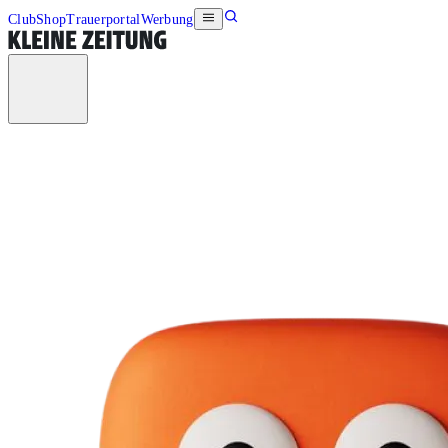
Club
Shop
Trauerportal
Werbung