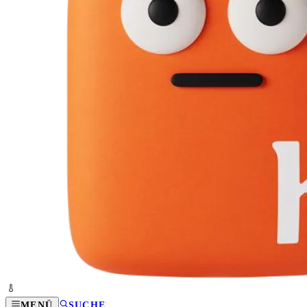
MENÜ
SUCHE