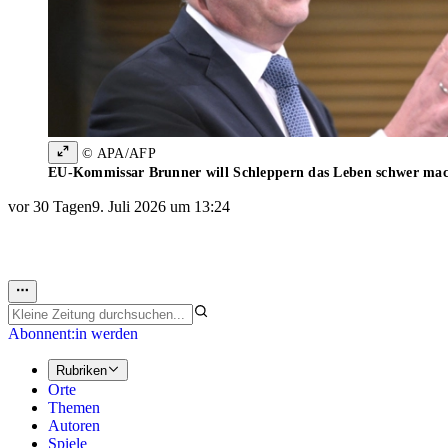
© APA/AFP
EU-Kommissar Brunner will Schleppern das Leben schwer ma
vor 30 Tagen
9. Juli 2026 um 13:24
Abonnent:in werden
Rubriken
Orte
Themen
Autoren
Spiele