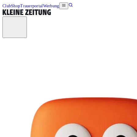
Club
Shop
Trauerportal
Werbung