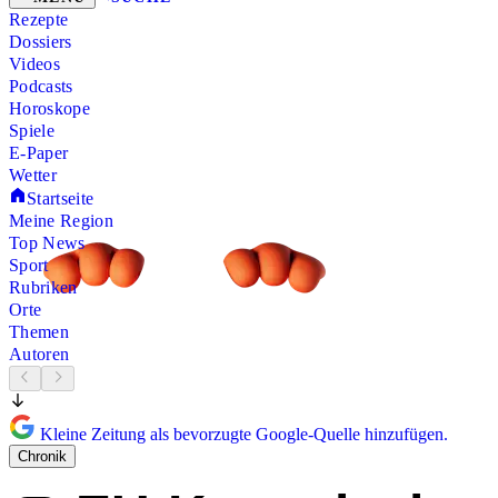
Rezepte
Dossiers
Videos
Podcasts
Horoskope
Spiele
E-Paper
Wetter
Startseite
Meine Region
Top News
Sport
Rubriken
Orte
Themen
Autoren
Kleine Zeitung als bevorzugte Google-Quelle hinzufügen.
Chronik