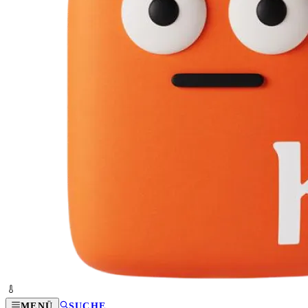
MENÜ
SUCHE