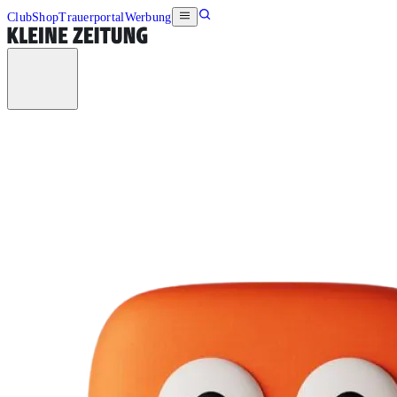
Club
Shop
Trauerportal
Werbung