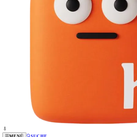
MENÜ
SUCHE