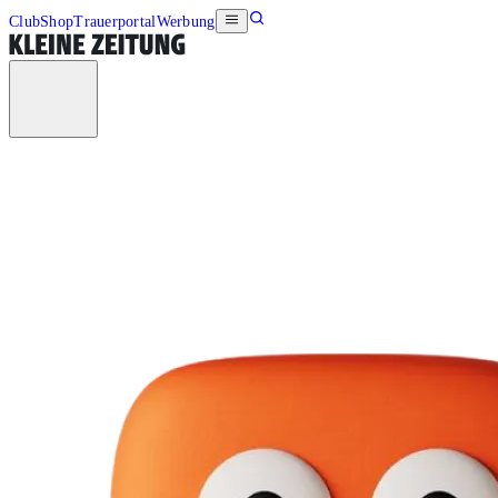
Club
Shop
Trauerportal
Werbung