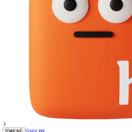
MENÜ
SUCHE