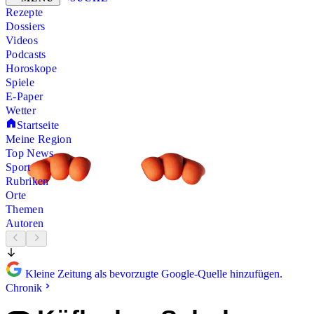
Rezepte
Dossiers
Videos
Podcasts
Horoskope
Spiele
E-Paper
Wetter
Startseite
Meine Region
Top News
Sport
Rubriken
Orte
Themen
Autoren
Kleine Zeitung als bevorzugte Google-Quelle hinzufügen.
Chronik