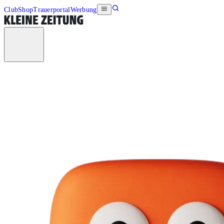
Club
Shop
Trauerportal
Werbung