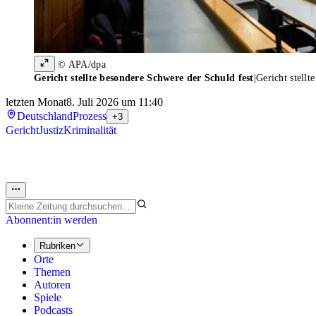
© APA/dpa
Gericht stellte besondere Schwere der Schuld fest
|
Gericht stellt
letzten Monat
8. Juli 2026 um 11:40
Deutschland
Prozess
+3
Gericht
Justiz
Kriminalität
Abonnent:in werden
Rubriken
Orte
Themen
Autoren
Spiele
Podcasts