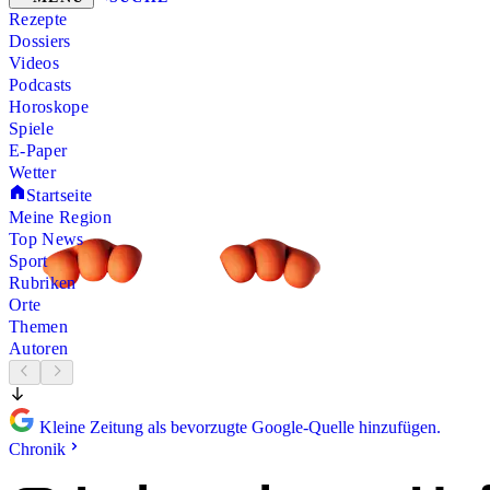
Rezepte
Dossiers
Videos
Podcasts
Horoskope
Spiele
E-Paper
Wetter
Startseite
Meine Region
Top News
Sport
Rubriken
Orte
Themen
Autoren
Kleine Zeitung als bevorzugte Google-Quelle hinzufügen.
Chronik