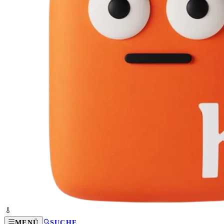
MENÜ
SUCHE