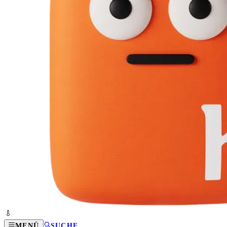
MENÜ
SUCHE