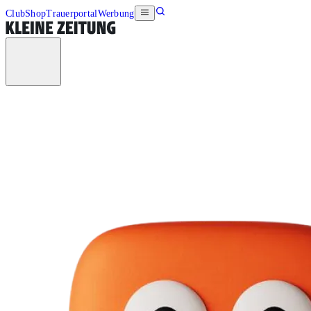
Club
Shop
Trauerportal
Werbung