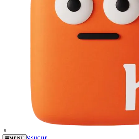
MENÜ
SUCHE