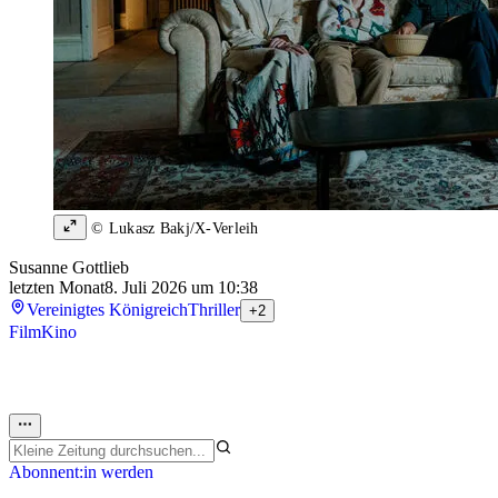
© Lukasz Bakj/X-Verleih
Susanne Gottlieb
letzten Monat
8. Juli 2026 um 10:38
Vereinigtes Königreich
Thriller
+2
Film
Kino
Abonnent:in werden