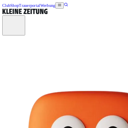
Club
Shop
Trauerportal
Werbung