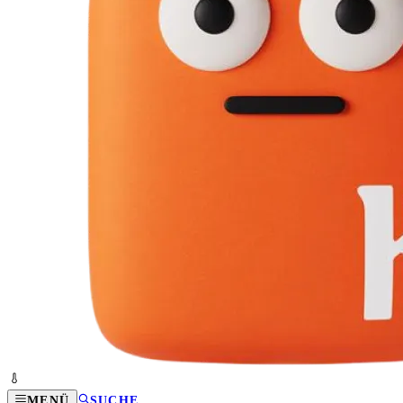
MENÜ
SUCHE