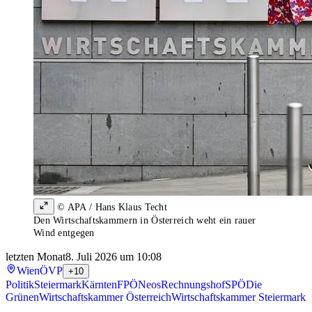
© APA / Hans Klaus Techt
Den Wirtschaftskammern in Österreich weht ein rauer
Wind entgegen
letzten Monat
8. Juli 2026 um 10:08
Wien
ÖVP
+10
Politik
Steiermark
Kärnten
FPÖ
Neos
Rechnungshof
SPÖ
Die
Grünen
Wirtschaftskammer Österreich
Wirtschaftskammer Steiermark