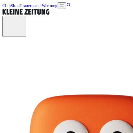
Club
Shop
Trauerportal
Werbung