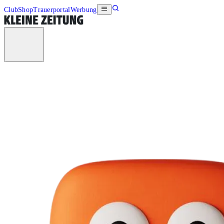
Club
Shop
Trauerportal
Werbung