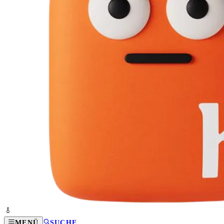
MENÜ
SUCHE