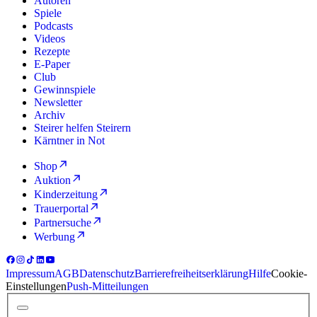
Autoren
Spiele
Podcasts
Videos
Rezepte
E-Paper
Club
Gewinnspiele
Newsletter
Archiv
Steirer helfen Steirern
Kärntner in Not
Shop
Auktion
Kinderzeitung
Trauerportal
Partnersuche
Werbung
Impressum
AGB
Datenschutz
Barrierefreiheitserklärung
Hilfe
Cookie-
Einstellungen
Push-Mitteilungen