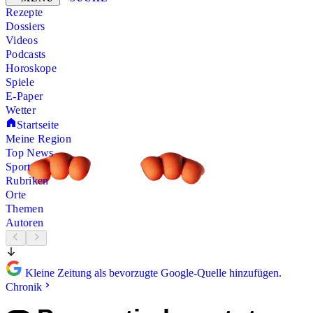
Rezepte
Dossiers
Videos
Podcasts
Horoskope
Spiele
E-Paper
Wetter
Startseite
Meine Region
Top News
Sport
Rubriken
Orte
Themen
Autoren
Kleine Zeitung als bevorzugte Google-Quelle hinzufügen.
Chronik