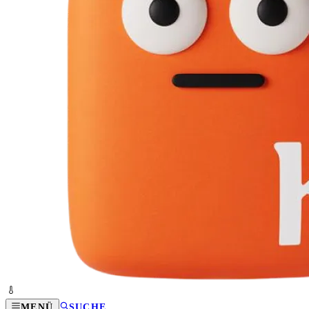
MENÜ
SUCHE