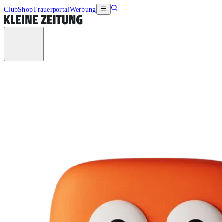
Club
Shop
Trauerportal
Werbung