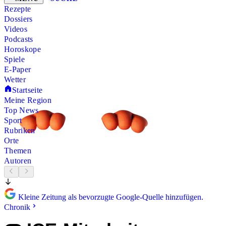
Rezepte
Dossiers
Videos
Podcasts
Horoskope
Spiele
E-Paper
Wetter
Startseite
Meine Region
Top News
Sport
Rubriken
Orte
Themen
Autoren
Kleine Zeitung als bevorzugte Google-Quelle hinzufügen.
Chronik