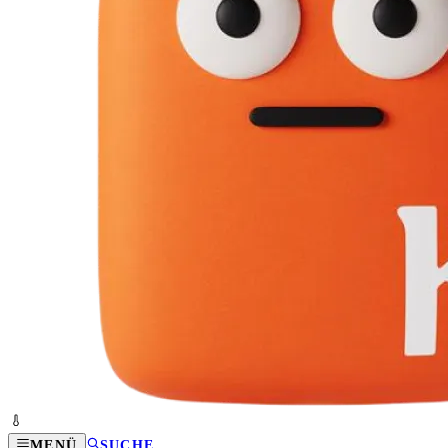
MENÜ
SUCHE