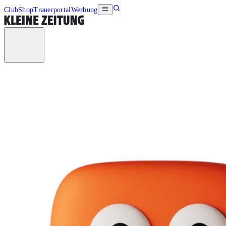
Club
Shop
Trauerportal
Werbung