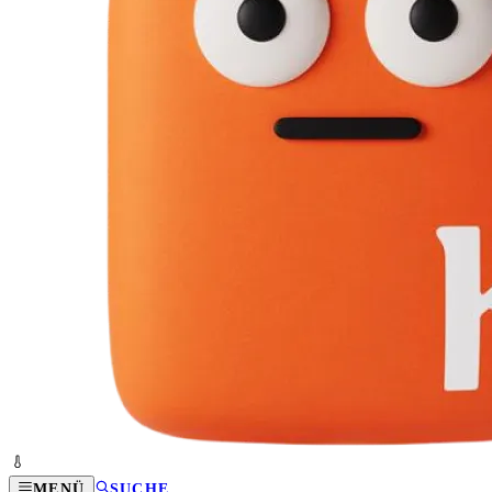
MENÜ
SUCHE