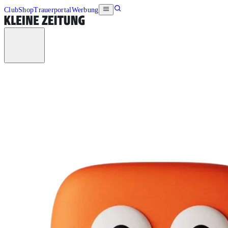
Club
Shop
Trauerportal
Werbung