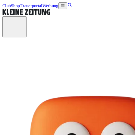
Club
Shop
Trauerportal
Werbung