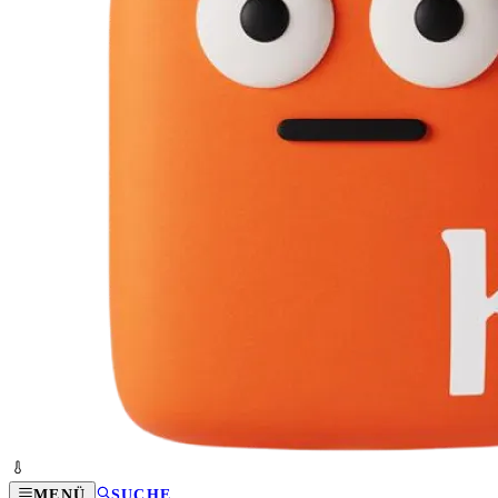
MENÜ
SUCHE