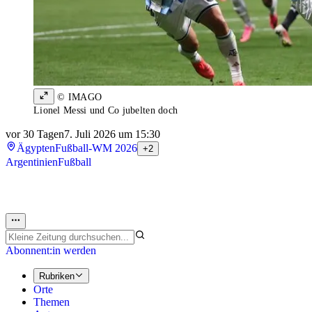
© IMAGO
Lionel Messi und Co jubelten doch
vor 30 Tagen
7. Juli 2026 um 15:30
Ägypten
Fußball-WM 2026
+2
Argentinien
Fußball
Abonnent:in werden
Rubriken
Orte
Themen