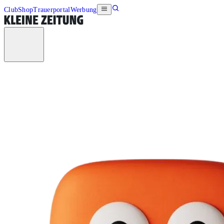
Club
Shop
Trauerportal
Werbung