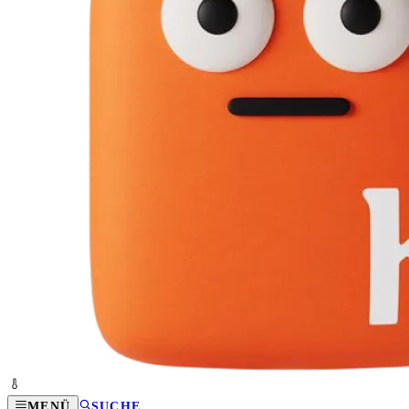
MENÜ
SUCHE