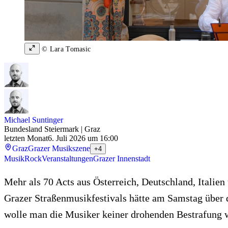
© Lara Tomasic
Michael Suntinger
Bundesland Steiermark | Graz
letzten Monat
6. Juli 2026 um 16:00
Graz
Grazer Musikszene
+4
Musik
Rock
Veranstaltungen
Grazer Innenstadt
Mehr als 70 Acts aus Österreich, Deutschland, Itali
Grazer Straßenmusikfestivals hätte am Samstag über d
wolle man die Musiker keiner drohenden Bestrafung w