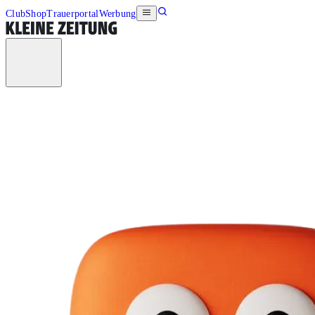
Club
Shop
Trauerportal
Werbung