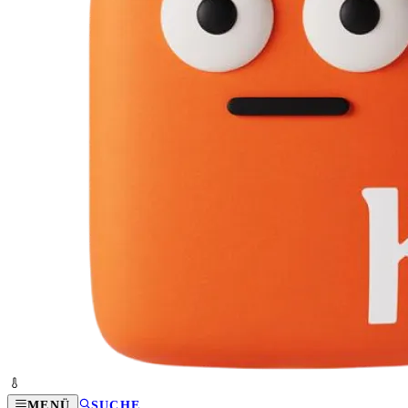
MENÜ
SUCHE