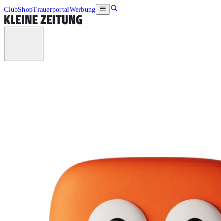
Club
Shop
Trauerportal
Werbung