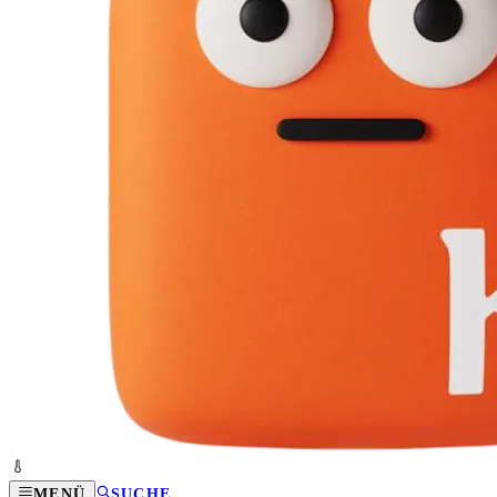
MENÜ
SUCHE