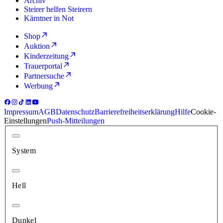
Archiv
Steirer helfen Steirern
Kärntner in Not
Shop
Auktion
Kinderzeitung
Trauerportal
Partnersuche
Werbung
Impressum
AGB
Datenschutz
Barrierefreiheitserklärung
Hilfe
Cookie-
Einstellungen
Push-Mitteilungen
System
Hell
Dunkel