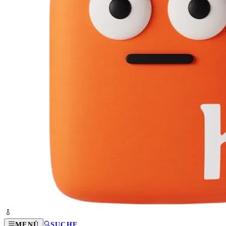
MENÜ
SUCHE