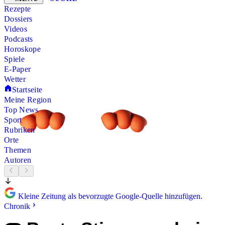
Rezepte
Dossiers
Videos
Podcasts
Horoskope
Spiele
E-Paper
Wetter
Startseite
Meine Region
Top News
Sport
Rubriken
Orte
Themen
Autoren
Kleine Zeitung als bevorzugte Google-Quelle hinzufügen.
Chronik