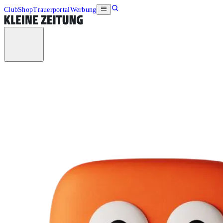
Club
Shop
Trauerportal
Werbung