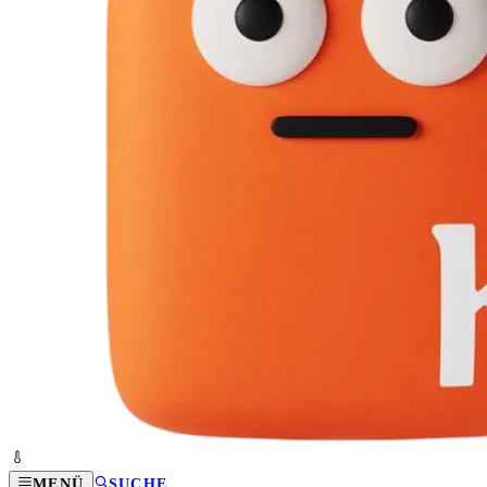
MENÜ
SUCHE