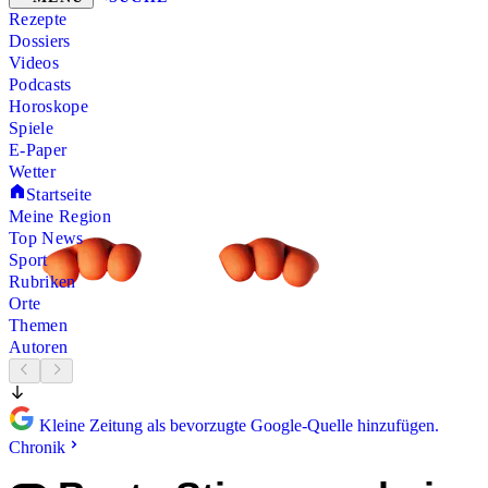
Rezepte
Dossiers
Videos
Podcasts
Horoskope
Spiele
E-Paper
Wetter
Startseite
Meine Region
Top News
Sport
Rubriken
Orte
Themen
Autoren
Kleine Zeitung als bevorzugte Google-Quelle hinzufügen.
Chronik