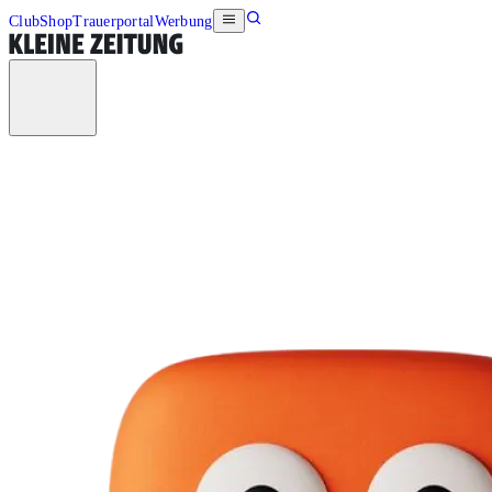
Club
Shop
Trauerportal
Werbung