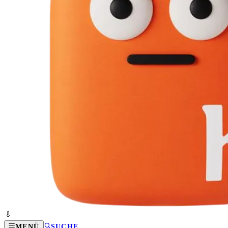
MENÜ
SUCHE