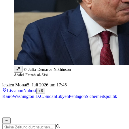
© Julia Demaree Nikhinson
Abdel Fattah al-Sisi
letzten Monat
5. Juli 2026 um 17:45
Lissabon
Nahost
+6
Kairo
Washington D.C.
Sudan
Libyen
Pentagon
Sicherheitspolitik