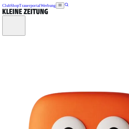
Club
Shop
Trauerportal
Werbung