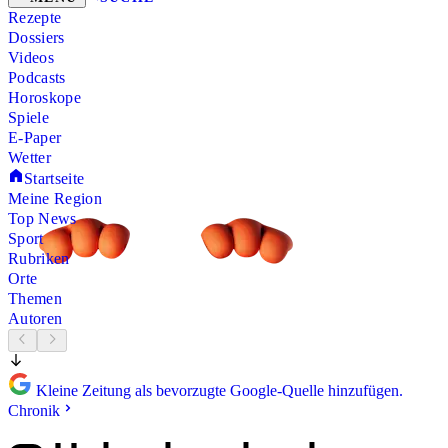
Rezepte
Dossiers
Videos
Podcasts
Horoskope
Spiele
E-Paper
Wetter
Startseite
Meine Region
Top News
Sport
Rubriken
Orte
Themen
Autoren
Kleine Zeitung als bevorzugte Google-Quelle hinzufügen.
Chronik