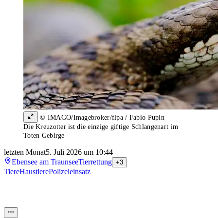
© IMAGO/Imagebroker/flpa / Fabio Pupin
Die Kreuzotter ist die einzige giftige Schlangenart im
Toten Gebirge
letzten Monat
5. Juli 2026 um 10:44
Ebensee am Traunsee
Tierrettung
+3
Tiere
Haustiere
Polizeieinsatz