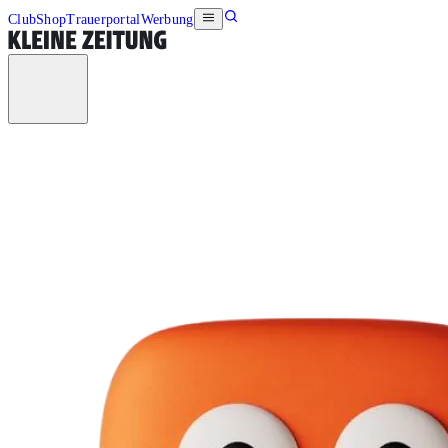
Club
Shop
Trauerportal
Werbung