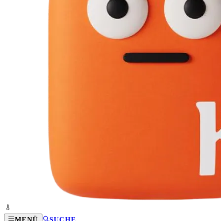
MENÜ
SUCHE