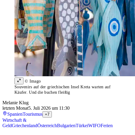
© Imago
Souvenirs auf der griechischen Insel Kreta warten auf
Käufer. Und die buchen fleißig
Melanie Klug
letzten Monat
5. Juli 2026 um 11:30
Spanien
Tourismus
+7
Wirtschaft &
Geld
Griechenland
Österreich
Bulgarien
Türkei
WIFO
Ferien