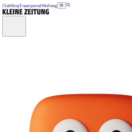
Club
Shop
Trauerportal
Werbung