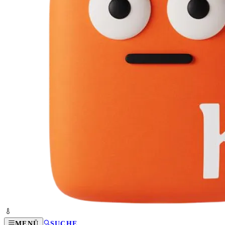
MENÜ
SUCHE