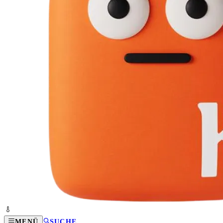
MENÜ
SUCHE