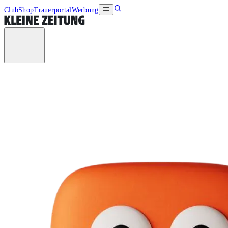
Club
Shop
Trauerportal
Werbung