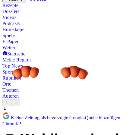
Rezepte
Dossiers
Videos
Podcasts
Horoskope
Spiele
E-Paper
Wetter
Startseite
Meine Region
Top News
Sport
Rubriken
Orte
Themen
Autoren
Kleine Zeitung als bevorzugte Google-Quelle hinzufügen.
Chronik