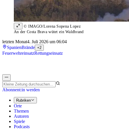
© IMAGO/Lorena Sopena Lopez
An der Costa Brava wütet ein Waldbrand
letzten Monat
4. Juli 2026 um 06:04
Spanien
Brände
+2
Feuerwehreinsatz
Rettungseinsatz
Abonnent:in werden
Rubriken
Orte
Themen
Autoren
Spiele
Podcasts