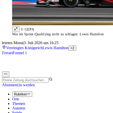
© GEPA
War im Sprint-Qualifying nicht zu schlagen: Lewis Hamilton
letzten Monat
3. Juli 2026 um 16:25
Vereinigtes Königreich
Lewis Hamilton
+2
Ferrari
Formel 1
Abonnent:in werden
Rubriken
Orte
Themen
Autoren
Spiele