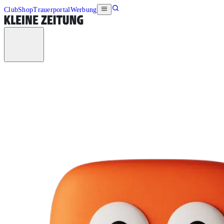
Club
Shop
Trauerportal
Werbung