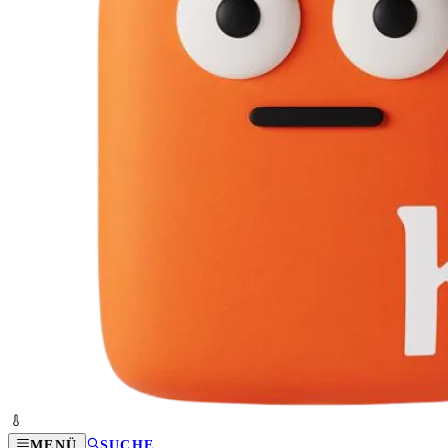
MENÜ
SUCHE