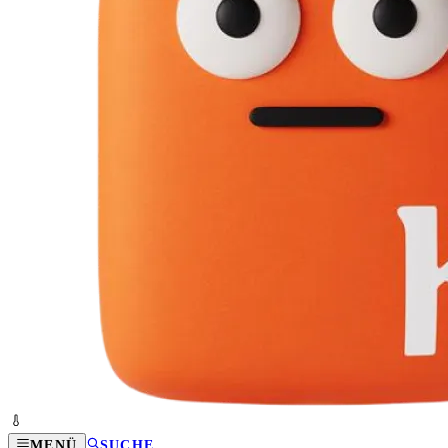
MENÜ
SUCHE