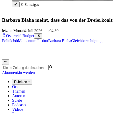
© Sonstiges
Barbara Blaha meint, dass das von der Dreierkoalt
letzten Monat
4. Juli 2026 um 04:30
Österreich
Budget
+5
Politik
Job
Momentum Institut
Barbara Blaha
Gleichberechtigung
Abonnent:in werden
Rubriken
Orte
Themen
Autoren
Spiele
Podcasts
Videos