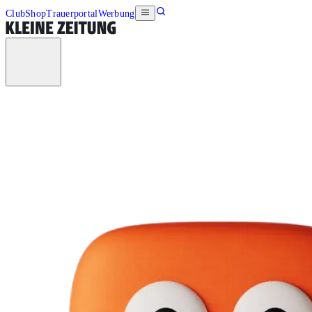
Club
Shop
Trauerportal
Werbung