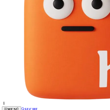
MENÜ
SUCHE