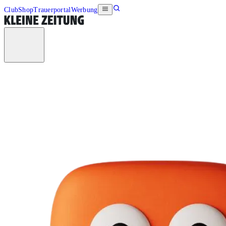
Club
Shop
Trauerportal
Werbung