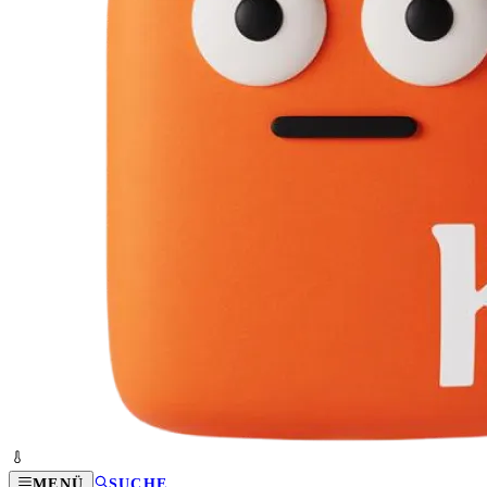
MENÜ
SUCHE