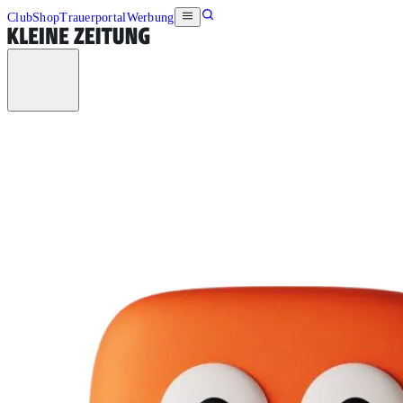
Club
Shop
Trauerportal
Werbung