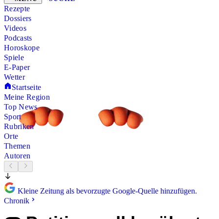
Rezepte
Dossiers
Videos
Podcasts
Horoskope
Spiele
E-Paper
Wetter
Startseite
Meine Region
Top News
Sport
Rubriken
Orte
Themen
Autoren
Kleine Zeitung als bevorzugte Google-Quelle hinzufügen.
Chronik