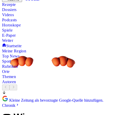
Rezepte
Dossiers
Videos
Podcasts
Horoskope
Spiele
E-Paper
Wetter
Startseite
Meine Region
Top News
Sport
Rubriken
Orte
Themen
Autoren
Kleine Zeitung als bevorzugte Google-Quelle hinzufügen.
Chronik