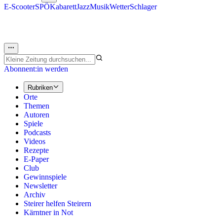
E-Scooter
SPÖ
Kabarett
Jazz
Musik
Wetter
Schlager
Abonnent:in werden
Rubriken
Orte
Themen
Autoren
Spiele
Podcasts
Videos
Rezepte
E-Paper
Club
Gewinnspiele
Newsletter
Archiv
Steirer helfen Steirern
Kärntner in Not