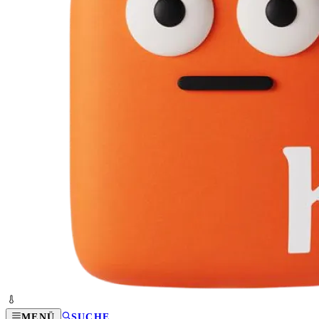
MENÜ
SUCHE