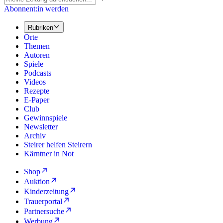
Abonnent:in werden
Rubriken
Orte
Themen
Autoren
Spiele
Podcasts
Videos
Rezepte
E-Paper
Club
Gewinnspiele
Newsletter
Archiv
Steirer helfen Steirern
Kärntner in Not
Shop
Auktion
Kinderzeitung
Trauerportal
Partnersuche
Werbung