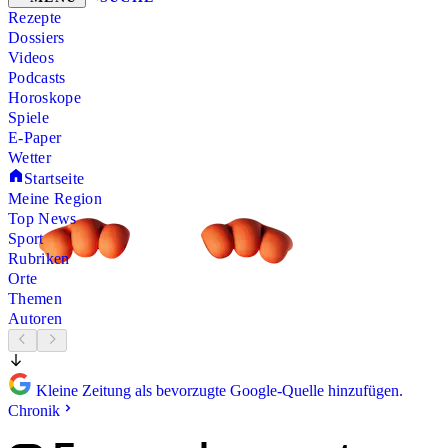
Rezepte
Dossiers
Videos
Podcasts
Horoskope
Spiele
E-Paper
Wetter
Startseite
Meine Region
Top News
Sport
Rubriken
Orte
Themen
Autoren
Kleine Zeitung als bevorzugte Google-Quelle hinzufügen.
Chronik