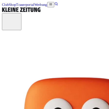
Club
Shop
Trauerportal
Werbung