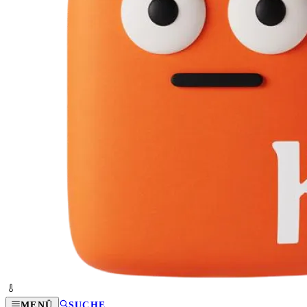
MENÜ
SUCHE