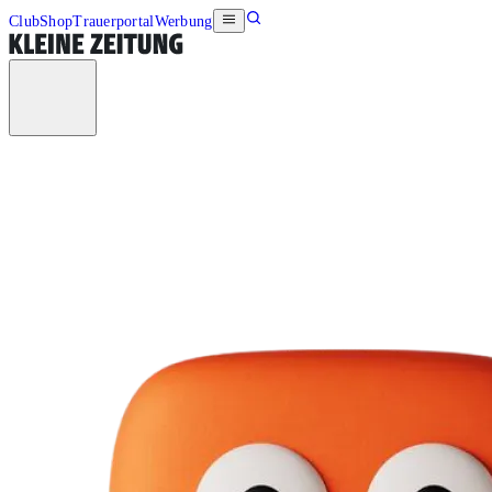
Club
Shop
Trauerportal
Werbung