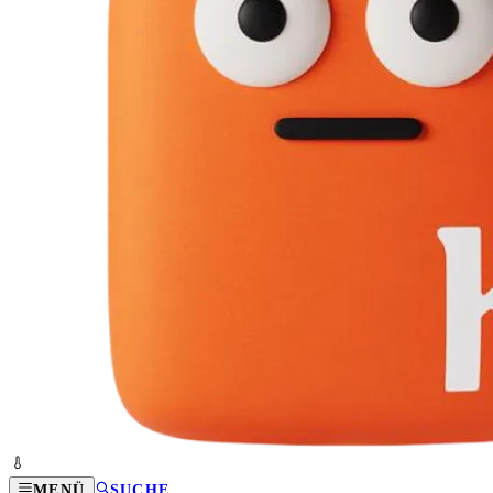
MENÜ
SUCHE