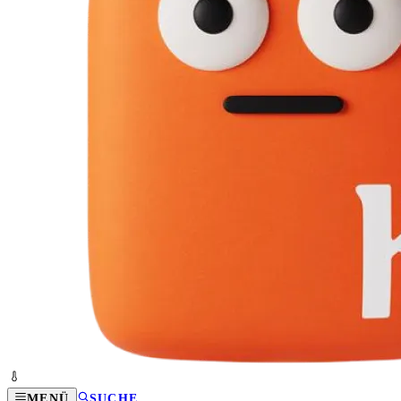
MENÜ
SUCHE