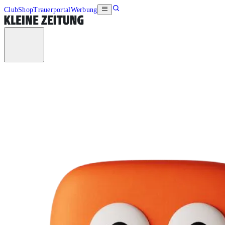
Club
Shop
Trauerportal
Werbung