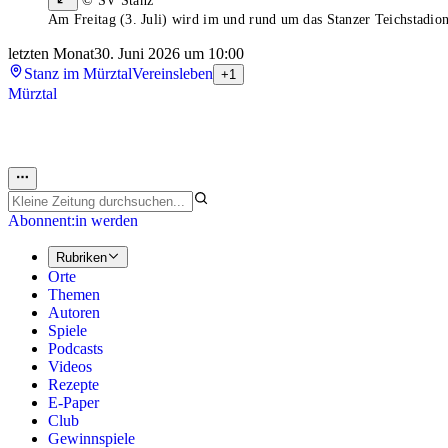
© SV Stanz
Am Freitag (3. Juli) wird im und rund um das Stanzer Teichstadio
letzten Monat
30. Juni 2026 um 10:00
Stanz im Mürztal
Vereinsleben
+1
Mürztal
Abonnent:in werden
Rubriken
Orte
Themen
Autoren
Spiele
Podcasts
Videos
Rezepte
E-Paper
Club
Gewinnspiele