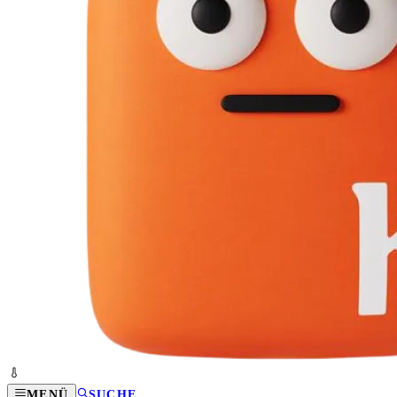
MENÜ
SUCHE