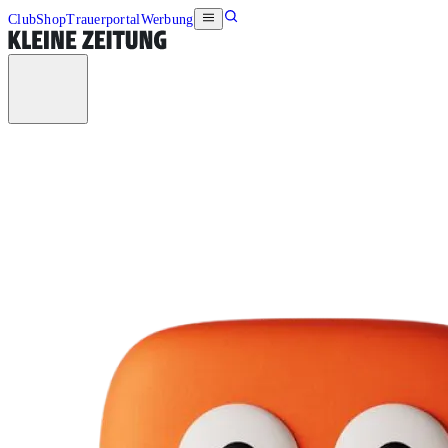
Club
Shop
Trauerportal
Werbung