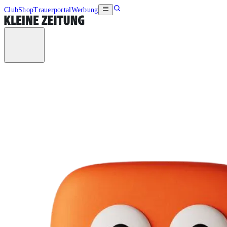
Club
Shop
Trauerportal
Werbung