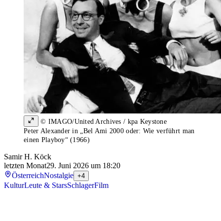
© IMAGO/United Archives / kpa Keystone
Peter Alexander in „Bel Ami 2000 oder: Wie verführt man
einen Playboy“ (1966)
Samir H. Köck
letzten Monat
29. Juni 2026 um 18:20
Österreich
Nostalgie
+4
Kultur
Leute & Stars
Schlager
Film