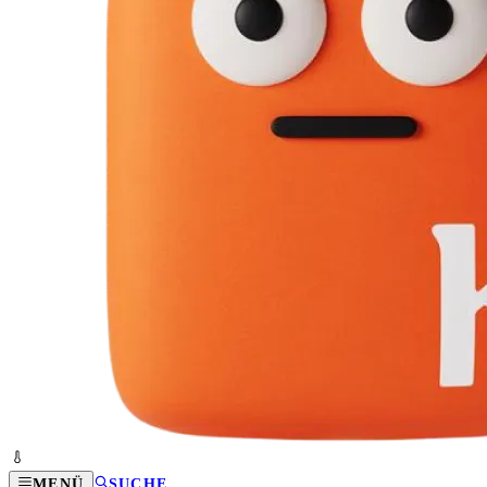
MENÜ
SUCHE