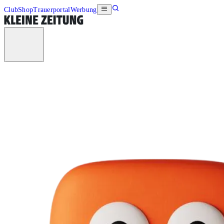
Club
Shop
Trauerportal
Werbung