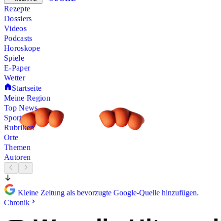
Rezepte
Dossiers
Videos
Podcasts
Horoskope
Spiele
E-Paper
Wetter
Startseite
Meine Region
Top News
Sport
Rubriken
Orte
Themen
Autoren
Kleine Zeitung als bevorzugte Google-Quelle hinzufügen.
Chronik