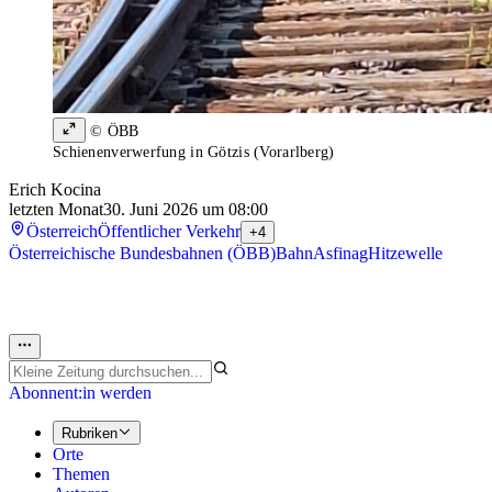
© ÖBB
Schienenverwerfung in Götzis (Vorarlberg)
Erich Kocina
letzten Monat
30. Juni 2026 um 08:00
Österreich
Öffentlicher Verkehr
+4
Österreichische Bundesbahnen (ÖBB)
Bahn
Asfinag
Hitzewelle
Abonnent:in werden
Rubriken
Orte
Themen