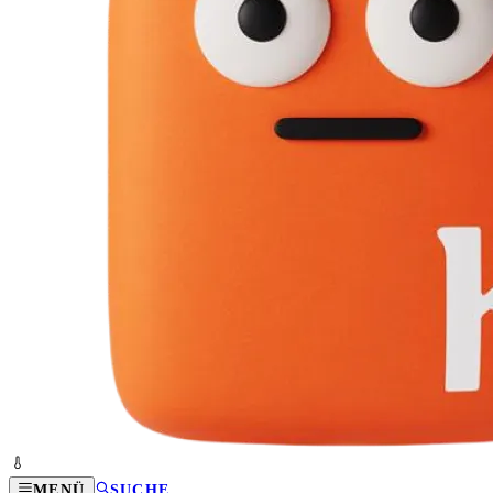
MENÜ
SUCHE