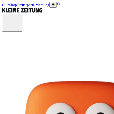
Club
Shop
Trauerportal
Werbung