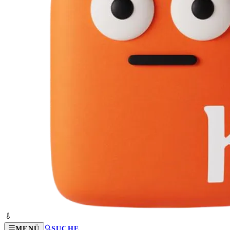
MENÜ
SUCHE