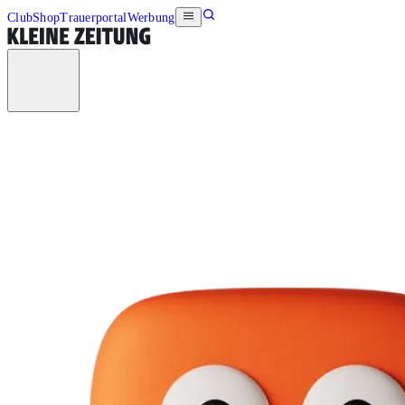
Club
Shop
Trauerportal
Werbung