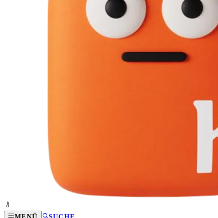
MENÜ
SUCHE