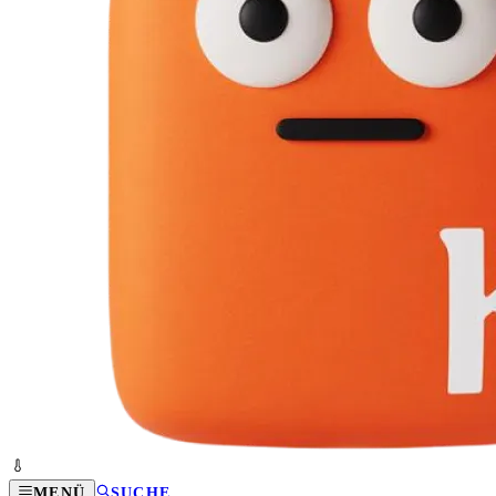
MENÜ
SUCHE