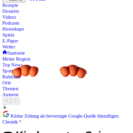
Rezepte
Dossiers
Videos
Podcasts
Horoskope
Spiele
E-Paper
Wetter
Startseite
Meine Region
Top News
Sport
Rubriken
Orte
Themen
Autoren
Kleine Zeitung als bevorzugte Google-Quelle hinzufügen.
Chronik