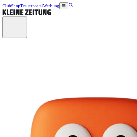
Club
Shop
Trauerportal
Werbung