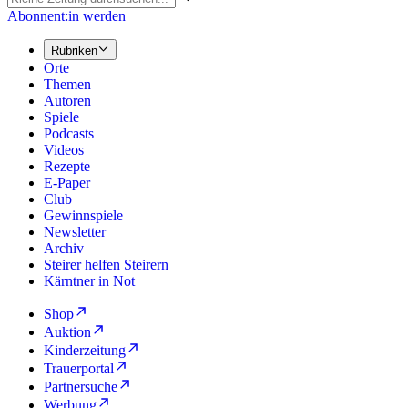
Abonnent:in werden
Rubriken
Orte
Themen
Autoren
Spiele
Podcasts
Videos
Rezepte
E-Paper
Club
Gewinnspiele
Newsletter
Archiv
Steirer helfen Steirern
Kärntner in Not
Shop
Auktion
Kinderzeitung
Trauerportal
Partnersuche
Werbung