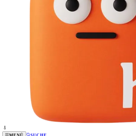
MENÜ
SUCHE