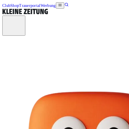
Club
Shop
Trauerportal
Werbung