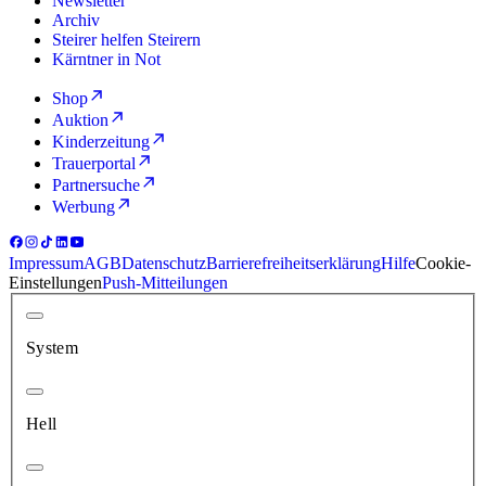
Newsletter
Archiv
Steirer helfen Steirern
Kärntner in Not
Shop
Auktion
Kinderzeitung
Trauerportal
Partnersuche
Werbung
Impressum
AGB
Datenschutz
Barrierefreiheitserklärung
Hilfe
Cookie-
Einstellungen
Push-Mitteilungen
System
Hell