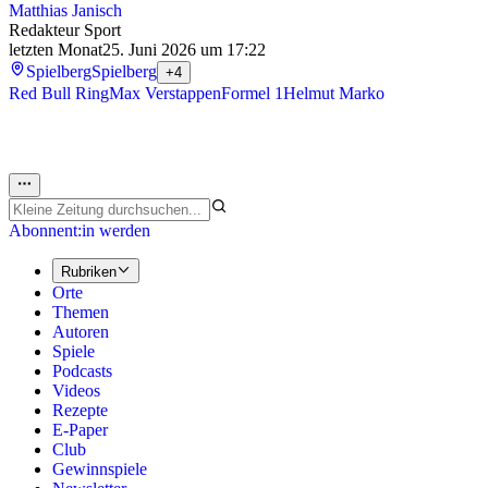
Matthias Janisch
Redakteur Sport
letzten Monat
25. Juni 2026 um 17:22
Spielberg
Spielberg
+4
Red Bull Ring
Max Verstappen
Formel 1
Helmut Marko
Abonnent:in werden
Rubriken
Orte
Themen
Autoren
Spiele
Podcasts
Videos
Rezepte
E-Paper
Club
Gewinnspiele