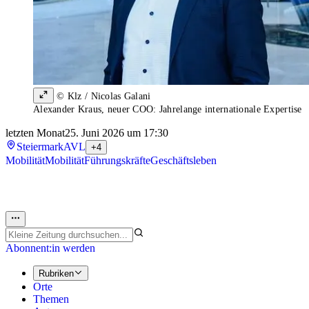
© Klz / Nicolas Galani
Alexander Kraus, neuer COO: Jahrelange internationale Expertise
letzten Monat
25. Juni 2026 um 17:30
Steiermark
AVL
+4
Mobilität
Mobilität
Führungskräfte
Geschäftsleben
Abonnent:in werden
Rubriken
Orte
Themen