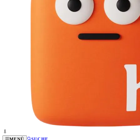
MENÜ
SUCHE