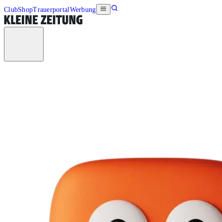
Club
Shop
Trauerportal
Werbung