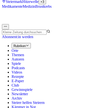
Steiermark
Hitzewelle
+3
Medikamente
Medizin
Brustkrebs
Abonnent:in werden
Rubriken
Orte
Themen
Autoren
Spiele
Podcasts
Videos
Rezepte
E-Paper
Club
Gewinnspiele
Newsletter
Archiv
Steirer helfen Steirern
Kärntner in Not