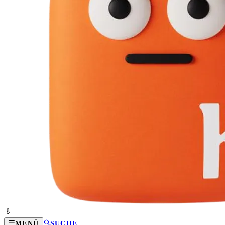
MENÜ
SUCHE