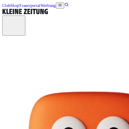
Club
Shop
Trauerportal
Werbung