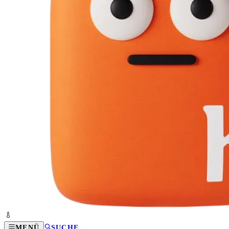
MENÜ
SUCHE