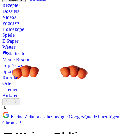
Rezepte
Dossiers
Videos
Podcasts
Horoskope
Spiele
E-Paper
Wetter
Startseite
Meine Region
Top News
Sport
Rubriken
Orte
Themen
Autoren
Kleine Zeitung als bevorzugte Google-Quelle hinzufügen.
Chronik