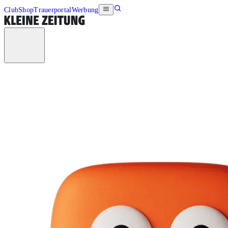
Club
Shop
Trauerportal
Werbung