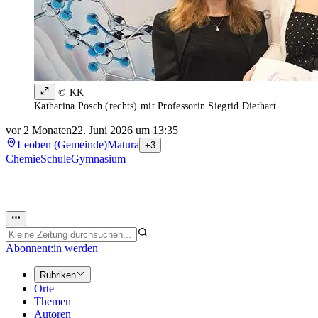
© KK
Katharina Posch (rechts) mit Professorin Siegrid Diethart
vor 2 Monaten
22. Juni 2026 um 13:35
Leoben (Gemeinde)
Matura
+3
Chemie
Schule
Gymnasium
Abonnent:in werden
Rubriken
Orte
Themen
Autoren