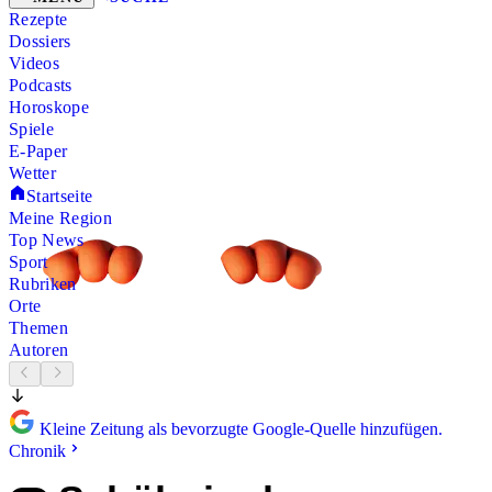
Rezepte
Dossiers
Videos
Podcasts
Horoskope
Spiele
E-Paper
Wetter
Startseite
Meine Region
Top News
Sport
Rubriken
Orte
Themen
Autoren
Kleine Zeitung als bevorzugte Google-Quelle hinzufügen.
Chronik