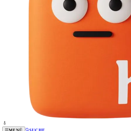
MENÜ
SUCHE