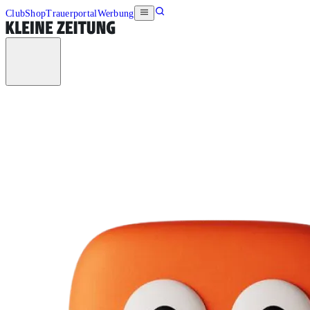
Club
Shop
Trauerportal
Werbung