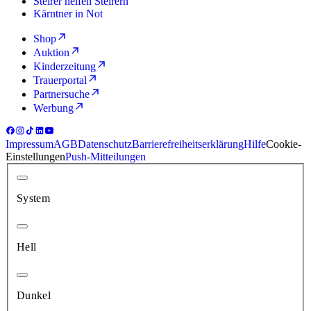
Steirer helfen Steirern
Kärntner in Not
Shop
Auktion
Kinderzeitung
Trauerportal
Partnersuche
Werbung
Impressum
AGB
Datenschutz
Barrierefreiheitserklärung
Hilfe
Cookie-
Einstellungen
Push-Mitteilungen
System
Hell
Dunkel