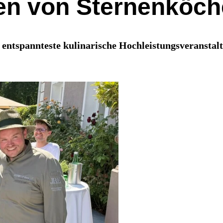
fen von Sternenköch
t entspannteste kulinarische Hochleistungsveranstal