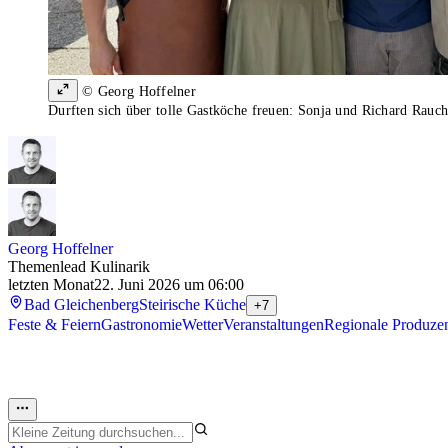
© Georg Hoffelner
Durften sich über tolle Gastköche freuen: Sonja und Richard Rau
Georg Hoffelner
Themenlead Kulinarik
letzten Monat
22. Juni 2026 um 06:00
Bad Gleichenberg
Steirische Küche
+7
Feste & Feiern
Gastronomie
Wetter
Veranstaltungen
Regionale Produze