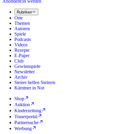
Abonnent:in werden
Rubriken
Orte
Themen
Autoren
Spiele
Podcasts
Videos
Rezepte
E-Paper
Club
Gewinnspiele
Newsletter
Archiv
Steirer helfen Steirern
Kärntner in Not
Shop
Auktion
Kinderzeitung
Trauerportal
Partnersuche
Werbung