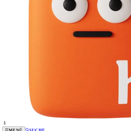
MENÜ
SUCHE