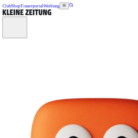
Club
Shop
Trauerportal
Werbung