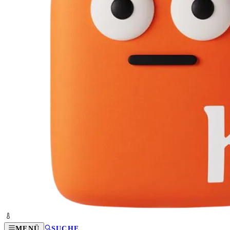
MENÜ
SUCHE