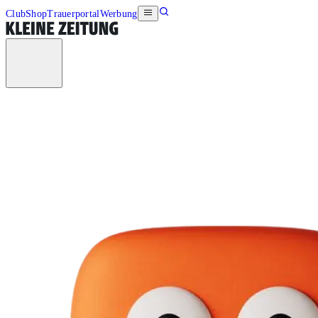
Club
Shop
Trauerportal
Werbung