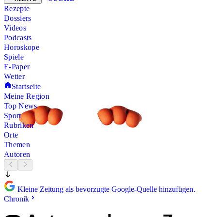
Rezepte
Dossiers
Videos
Podcasts
Horoskope
Spiele
E-Paper
Wetter
Startseite
Meine Region
Top News
Sport
Rubriken
Orte
Themen
Autoren
Kleine Zeitung als bevorzugte Google-Quelle hinzufügen.
Chronik