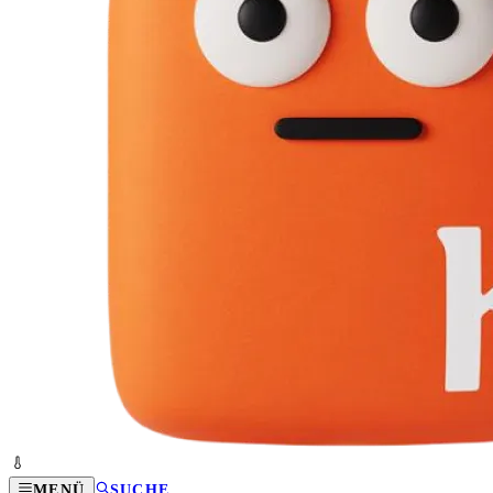
MENÜ
SUCHE