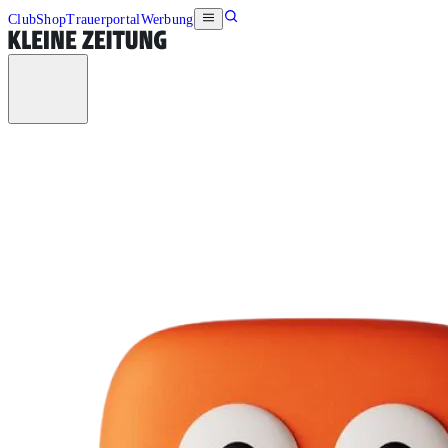
Club
Shop
Trauerportal
Werbung