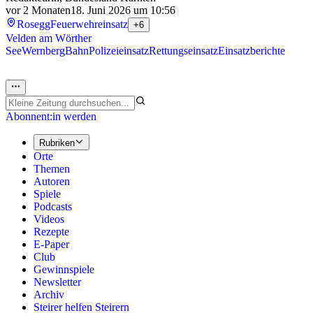
vor 2 Monaten
18. Juni 2026 um 10:56
Rosegg
Feuerwehreinsatz
+6
Velden am Wörther
See
Wernberg
Bahn
Polizeieinsatz
Rettungseinsatz
Einsatzberichte
Abonnent:in werden
Rubriken
Orte
Themen
Autoren
Spiele
Podcasts
Videos
Rezepte
E-Paper
Club
Gewinnspiele
Newsletter
Archiv
Steirer helfen Steirern