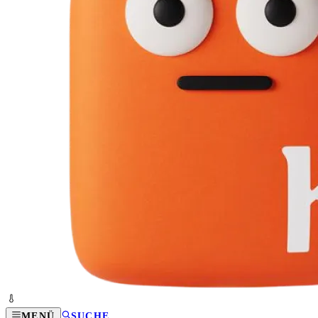
MENÜ
SUCHE