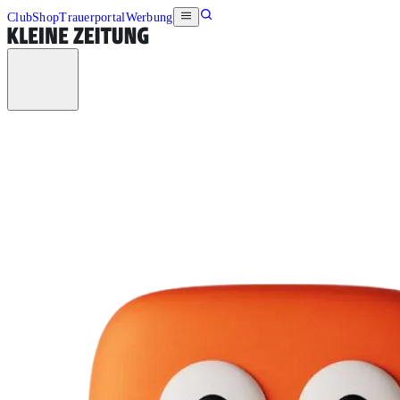
Club
Shop
Trauerportal
Werbung