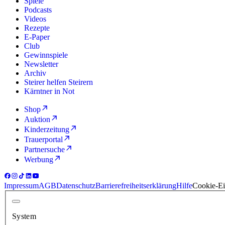
Spiele
Podcasts
Videos
Rezepte
E-Paper
Club
Gewinnspiele
Newsletter
Archiv
Steirer helfen Steirern
Kärntner in Not
Shop
Auktion
Kinderzeitung
Trauerportal
Partnersuche
Werbung
Impressum
AGB
Datenschutz
Barrierefreiheitserklärung
Hilfe
Cookie-Ei
System