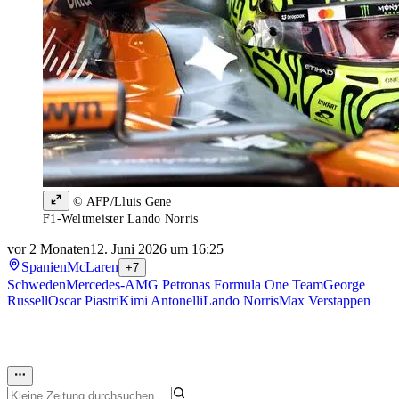
© AFP/Lluis Gene
F1-Weltmeister Lando Norris
vor 2 Monaten
12. Juni 2026 um 16:25
Spanien
McLaren
+7
Schweden
Mercedes-AMG Petronas Formula One Team
George
Russell
Oscar Piastri
Kimi Antonelli
Lando Norris
Max Verstappen