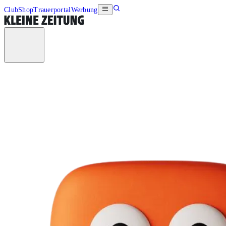
Club
Shop
Trauerportal
Werbung