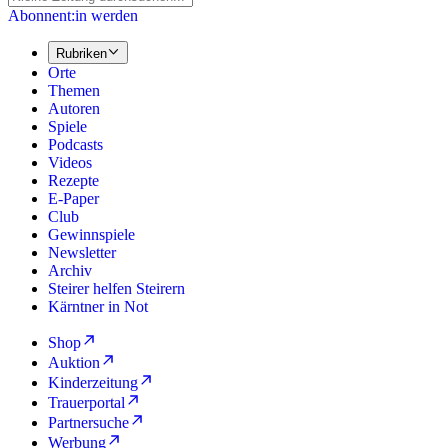
Abonnent:in werden
Rubriken
Orte
Themen
Autoren
Spiele
Podcasts
Videos
Rezepte
E-Paper
Club
Gewinnspiele
Newsletter
Archiv
Steirer helfen Steirern
Kärntner in Not
Shop
Auktion
Kinderzeitung
Trauerportal
Partnersuche
Werbung