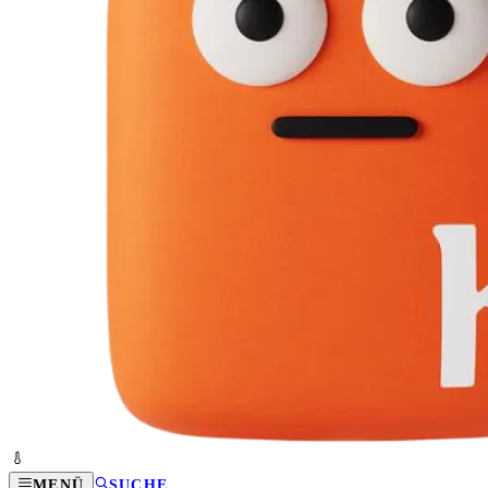
MENÜ
SUCHE