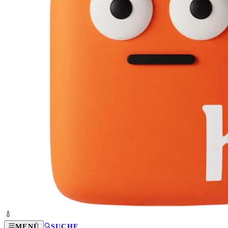
MENÜ
SUCHE