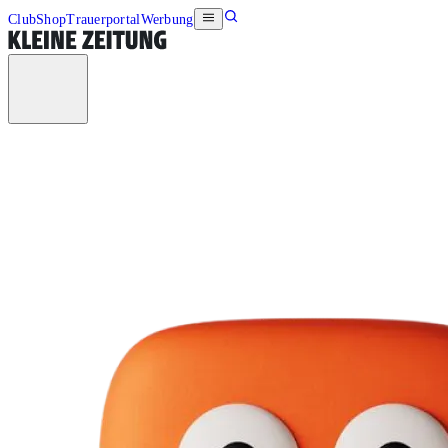
Club
Shop
Trauerportal
Werbung