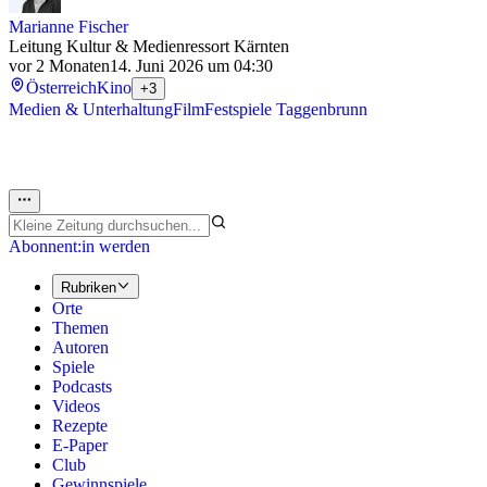
Marianne Fischer
Leitung Kultur & Medienressort Kärnten
vor 2 Monaten
14. Juni 2026 um 04:30
Österreich
Kino
+3
Medien & Unterhaltung
Film
Festspiele Taggenbrunn
Abonnent:in werden
Rubriken
Orte
Themen
Autoren
Spiele
Podcasts
Videos
Rezepte
E-Paper
Club
Gewinnspiele