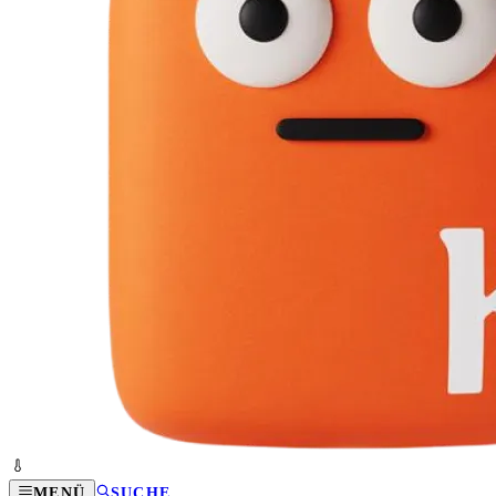
MENÜ
SUCHE