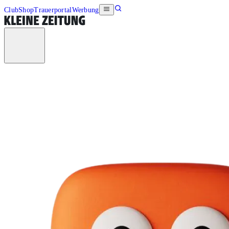
Club
Shop
Trauerportal
Werbung