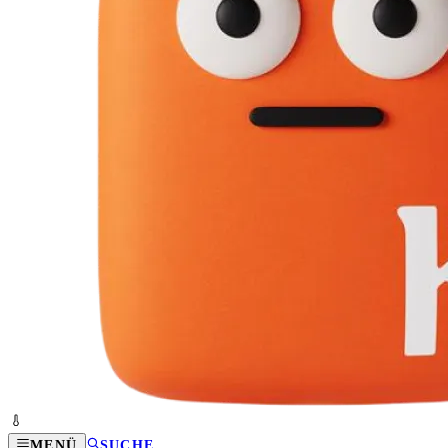
MENÜ
SUCHE