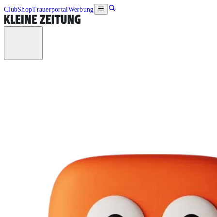
Club
Shop
Trauerportal
Werbung